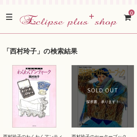
0
「
西村玲子
」の検索結果
SOLD OUT
探求書、承ります！
西村玲子のわくわくアンティ
西村玲子のセーターブック