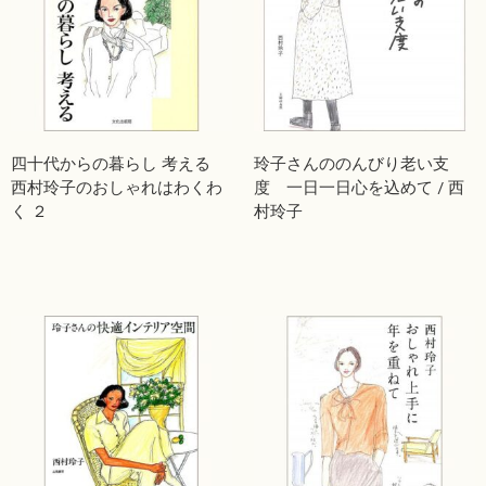
四十代からの暮らし 考える
玲子さんののんびり老い支
西村玲子のおしゃれはわくわ
度 一日一日心を込めて / 西
く ２
村玲子