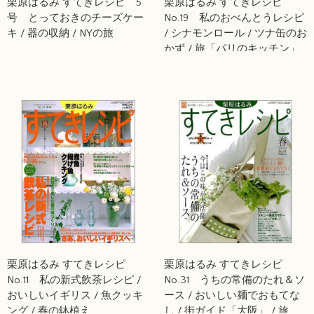
栗原はるみ すてきレシピ 5
栗原はるみ すてきレシピ
号 とっておきのチーズケー
No.19 私のおべんとうレシピ
キ / 器の収納 / NYの旅
/ シナモンロール / ツナ缶のお
かず / 旅「パリのキッチン」
栗原はるみ すてきレシピ
栗原はるみ すてきレシピ
No.11 私の新式飲茶レシピ /
No.31 うちの常備のたれ＆ソ
おいしいイギリス / 魚クッキ
ース / おいしい麺でおもてな
ング / 春の鉢植え
し / 街ガイド「大阪」 / 旅