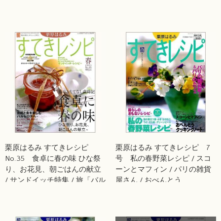
ンプルでおいしいミニ・パー
るうちの定番レシピ / 旅「仙
ティを開きます / クッキー /
台」＆「カナダ東部」 / 金時
スコットランド
豆のお汁粉
栗原はるみ すてきレシピ
栗原はるみ すてきレシピ 7
No.35 食卓に春の味 ひな祭
号 私の春野菜レシピ / スコ
り、お花見、朝ごはんの献立
ーンとマフィン / パリの雑貨
/ サンドイッチ特集 / 旅「バル
屋さん / おべんとう
セロナ」＆「倉敷・岡山」 /
ふわふわヨーグルトパンケー
キ