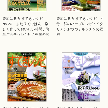
栗原はるみ すてきレシピ
栗原はるみ すてきレシピ 4
No.20 ふたりでごはん 楽
号 私のハーブレシピ / イタ
しく作っておいしい時間 / 簡
リアンおやつ / キッチンの収
単ごちそうレシピ / 豆腐のお
納
かず / ラオスとタイの手仕事
を訪ねて