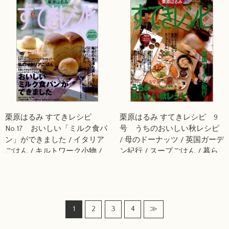
栗原はるみ すてきレシピ
栗原はるみ すてきレシピ 9
No.17 おいしい「ミルク食パ
号 うちのおいしい秋レシピ
ン」ができました / イタリア
/ 母のドーナッツ / 英国ガーデ
ごはん / キルトワーク小物 /
ン紀行 / スープごはん / 暮ら
旅「シチリア」
しのさもない工夫
1
2
3
4
≫