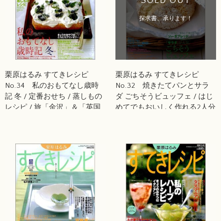
SOLD OUT
探求書、承ります！
栗原はるみ すてきレシピ
栗原はるみ すてきレシピ
No.34 私のおもてなし歳時
No.32 焼きたてパンとサラ
記 冬 / 定番おせち / 蒸しもの
ダ ごちそうビュッフェ / はじ
レシピ / 旅「金沢」＆「英国
めてでもおいしく作れる2人分
湖水地方」 / とろとろプリン
ごはん / 旅ガイド「鹿児島」 /
ゼリー
旅「バンクーバー」