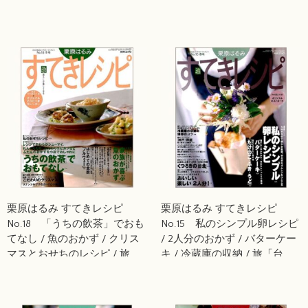
「シドニー」
栗原はるみ すてきレシピ
栗原はるみ すてきレシピ
No.18 「うちの飲茶」でおも
No.15 私のシンプル卵レシピ
てなし / 魚のおかず / クリス
/ 2人分のおかず / バターケー
マスとおせちのレシピ / 旅
キ / 冷蔵庫の収納 / 旅「台
「ノルウェー」
北」