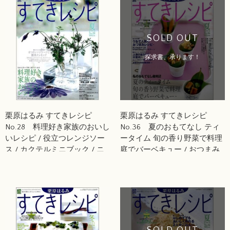
SOLD OUT
探求書、承ります！
栗原はるみ すてきレシピ
栗原はるみ すてきレシピ
No.28 料理好き家族のおいし
No.36 夏のおもてなし ティ
いレシピ / 役立つレンジソー
ータイム 旬の香り野菜で料理
ス / カクテルミニブック / ニ
庭でバーベキュー / おつまみ
ュージーランド
レシピ / 旅「熊本・阿蘇」＆
「上海」