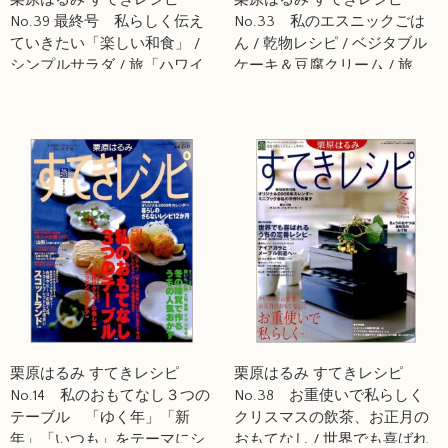
No.39 最終号 私らしく伝え
No.33 私のエスニックごは
ていきたい「楽しい和食」 /
ん / 乾物レシピ / ベジタブル
シンプルサラダ / 旅「ハワイ
ケーキ＆豆腐クリーム / 旅
の休日」 / いちごたっぷりチ
「奈良・飛鳥・吉野」＆「中
ーズケーキ
国・杭州」
栗原はるみ すてきレシピ
栗原はるみ すてきレシピ
No.14 私のおもてなし３つの
No.38 お重使いで私らしく
テーブル 「ゆく年」「新
クリスマスの飲茶、お正月の
年」「いつも」をテーマにシ
おもてなし / 世界でも喜ばれ