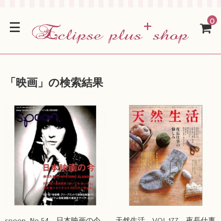
0
「
映画
」の検索結果
spoon. No.54 日本映画の今
天然生活 VOL.177 夜長仕事