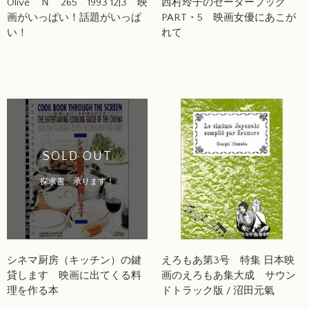
Olive Ｎ゜265 1993 12|3 映
西村玲子のセーターブック
画がいっぱい！話題がいっぱ
PART・5 映画女優にあこが
い！
れて
SOLD OUT
探求書、承ります！
シネマ厨房（キッチン）の鍵
えろもあ第3号 特集 日本映
貸します 映画に出てくる料
画のえろもあ集大成 サウン
理を作る本
ドトラック版 / 沼田元氣