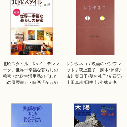
北欧スタイル No.19 デンマ
レンタネコ / 映画のパンフレ
ーク、世界一幸福な暮らしの
ット / 萩上直子・脚本*監督/
秘密 / 北欧生活用品の「わた
市川実日子/草村礼子/光石研/
しの履歴書」 / 映画「かもめ
山田真歩/田中圭/小林克也
食堂」飯島奈美さんの「美味
しい食卓のつくり方」