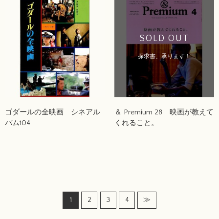
SOLD OUT
探求書、承ります！
ゴダールの全映画 シネアル
＆ Premium 28 映画が教えて
バム104
くれること。
1
2
3
4
≫