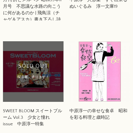
月号 不思議な水路の向こう
ぬいぐるみ 淳一文庫19
に何があるのか | 飛鳥涼（チ
ャゲ＆アスカ）書き下ろし詩
集「オンリー・ロンリー」黒
井健=絵 / 中原淳一の世界 / 各
地に散らばる星屑たち“四
国”篇
SOLD OUT
探求書、承ります！
SWEET BLOOM スイートブル
中原淳一の幸せな食卓 昭和
ーム Vol.3 少女と憧れ
を彩る料理と歳時記
issue 中原淳一特集