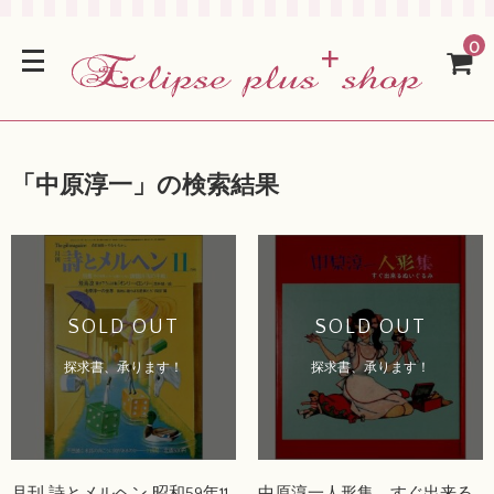
0
「
中原淳一
」の検索結果
SOLD OUT
SOLD OUT
探求書、承ります！
探求書、承ります！
月刊 詩とメルヘン 昭和59年11
中原淳一人形集 すぐ出来る