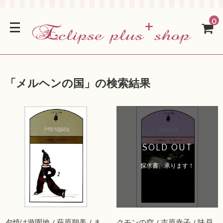
0
「
メルヘンの国
」の検索結果
SOLD OUT
探求書、承ります！
夕焼け遊園地 / 萩原朔美 / ま
クモンの空 / 吉原幸子 / 味戸