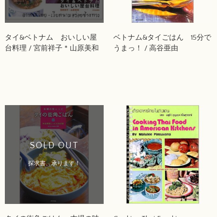
タイ&ベトナム おいしい屋
ベトナム&タイごはん 15分で
台料理 / 宮前祥子 * 山原美和
うまっ！ / 高谷亜由
SOLD OUT
探求書、承ります！