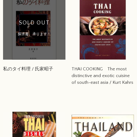
SOLD OUT
探求書、承ります！
私のタイ料理 / 氏家昭子
THAI COOKING The most
distinctive and exotic cuisine
of south-east asia / Kurt Kahrs