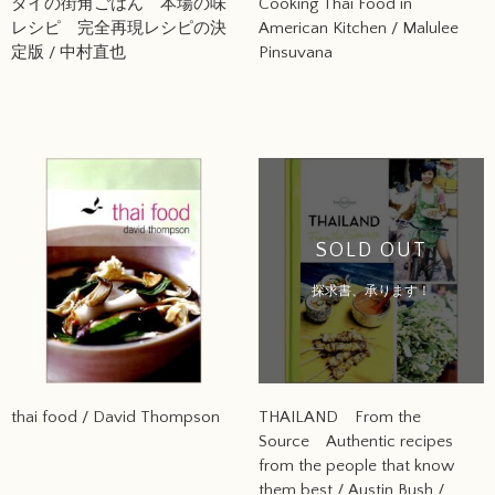
タイの街角ごはん 本場の味
Cooking Thai Food in
レシピ 完全再現レシピの決
American Kitchen / Malulee
定版 / 中村直也
Pinsuvana
SOLD OUT
探求書、承ります！
thai food / David Thompson
THAILAND From the
Source Authentic recipes
from the people that know
them best / Austin Bush /