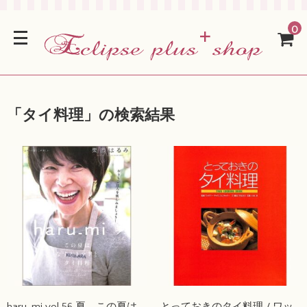
0
「
タイ料理
」の検索結果
haru-mi vol.56 夏 この夏は
とっておきのタイ料理 / ワッ