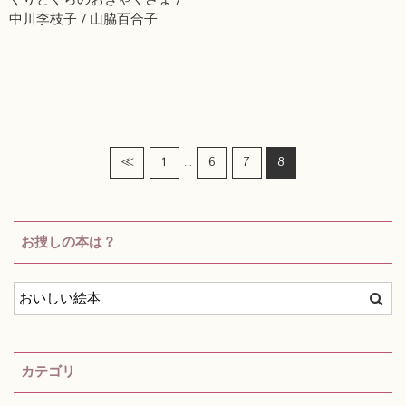
中川李枝子 / 山脇百合子
…
≪
1
6
7
8
お捜しの本は？
カテゴリ