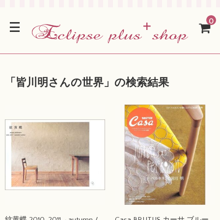
0
「
皆川明さんの世界
」の検索結果
紋黄蝶 2010-2011→autumn /
Casa BRUTUS カーサ ブルー